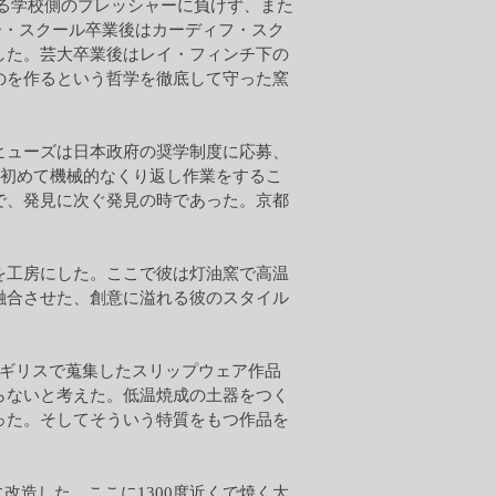
る学校側のプレッシャーに負けず、また
ー・スクール卒業後はカーディフ・スク
した。芸大卒業後はレイ・フィンチ下の
のを作るという哲学を徹底して守った窯
ヒューズは日本政府の奨学制度に応募、
時初めて機械的なくり返し作業をするこ
で、発見に次ぐ発見の時であった。京都
を工房にした。ここで彼は灯油窯で高温
融合させた、創意に溢れる彼のスタイル
イギリスで蒐集したスリップウェア作品
らないと考えた。低温焼成の土器をつく
った。そしてそういう特質をもつ作品を
に改造した。ここに1300度近くで焼く大