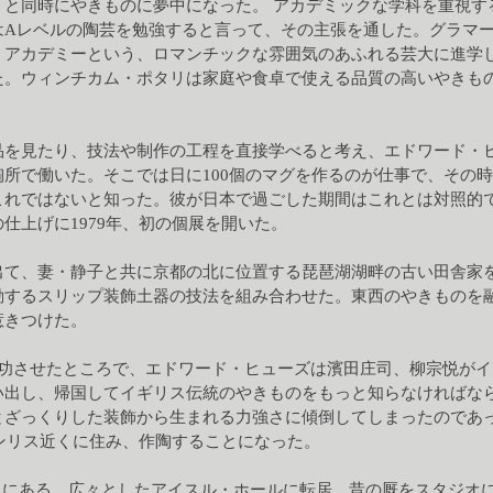
うと同時にやきものに夢中になった。 アカデミックな学科を重視す
はAレベルの陶芸を勉強すると言って、その主張を通した。グラマ
・アカデミーという、ロマンチックな雰囲気のあふれる芸大に進学
た。ウィンチカム・ポタリは家庭や食卓で使える品質の高いやきも
品を見たり、技法や制作の工程を直接学べると考え、エドワード・
所で働いた。そこでは日に100個のマグを作るのが仕事で、その
これではないと知った。彼が日本で過ごした期間はこれとは対照的
仕上げに1979年、初の個展を開いた。
出て、妻・静子と共に京都の北に位置する琵琶湖湖畔の古い田舎家
動するスリップ装飾土器の技法を組み合わせた。東西のやきものを
惹きつけた。
成功させたところで、エドワード・ヒューズは濱田庄司、柳宗悦が
い出し、帰国してイギリス伝統のやきものをもっと知らなければな
とざっくりした装飾から生まれる力強さに傾倒してしまったのであ
ペンリス近くに住み、作陶することになった。
ス近くにある、広々としたアイスル・ホールに転居、昔の厩をスタジオ