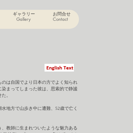
ギャラリー
お問合せ
Gallery
Contact
ものは自国でより日本の方でよく知られ
に染まってしまった彼は、思索的で静謐
せた。
水地方で山歩き中に遭難、52歳で亡く
う、教師に生まれついたような魅力ある