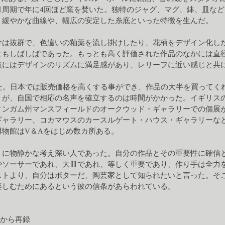
月周期で年に4回ほど窯を焚いた。独特のジャグ、マグ、鉢、皿な
く緩やかな曲線や、幅広の安定した糸底といった特徴を生んだ。
けは抜群で、色違いの釉薬を流し掛けしたり、花柄をデザイン化し
ともしばしばであった。もっとも高く評価された作品のなかには直径
点にはデザインのリズムに満足感があり、レリーフに近い感じと共
った。日本では販売価格を高くする事ができ、作品の大半を買ってく
。が、自国で相応の名声を確立するのは時間がかかった。イギリス
ィンガム州マンスフィールドのオークウッド・ギャラリーでの個展
ギャラリー、コカマウスのカースルゲート・ハウス・ギャラリーな
物館はV＆Aをはじめ数カ所ある。
うに物静かな考え深い人であった。自分の作品とその重要性に確信
やソーサーであれ、大皿であれ、等しく重要であり、作り手は全力
ストより、自分はポターだ、陶芸家として知られたいと言った。そ
楽しむためにあるという彼の信条があらわれている。
ト紙から再録