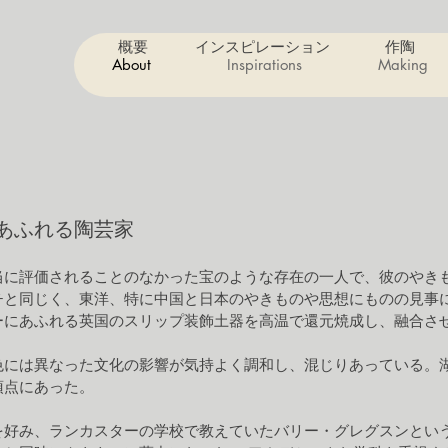
概要
インスピレーション
作陶
About
Inspirations
Making
あふれる陶芸家
当に評価されることのなかった宝のような存在の一人で、彼のやき
チと同じく、東洋、特に中国と日本のやきものや思想にものの見事
ーにあふれる英国のスリップ装飾土器を高温で還元焼成し、融合さ
色には異なった文化の影響が気持よく調和し、混じりあっている。湖
頂点にあった。
を好み、ランカスターの学校で教えていたバリー・グレグスンとい