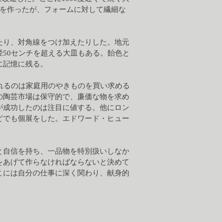
どを作ったが、フォームに対して繊細な
たり、対角線をつけ加えたりした。地元
50センチを超える大皿もある。飴色と
に記憶に残る。
れるのは家庭用のやきものを買い求める
の陶芸市場は保守的で、廉価な物を求め
が成功したのは注目に値する。他にロン
どでも個展をした。エドワード・ヒュー
と自信を持ち、一品物を特別扱いしなか
をあげて作らなければならないと決めて
こには自分の仕事に深く関わり、献身的