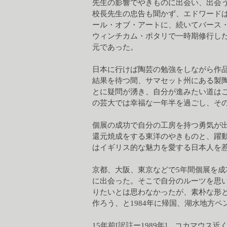
先生の影響でやきものに出会い、出会
校長先生の忠告も聞かず、エドワード
ール・オブ・アートに、続いてバース
ウィンチカム・ポタリで一時期修行し
元であった。
日本に行けば陶芸の勉強をしながら作
結果を待つ間、サマセット州にある製陶
とに疑問が湧き、自分が進みたい道は
の芸大では幸福な一年半を過ごし、その
個展の成功で自分の工房を持つ勇気が
還元焼成をする東洋のやきものと、躍
はイギリス的な魅力を愛する日本人を
京都、大阪、東京などで5年間個展を
に出会った。そこで自分のルーツを思
りたいとは思わなかったが、素朴な形
作ろう、と1984年に帰国、湖水地方
15年前[訳註ー1989年]、コカマウ