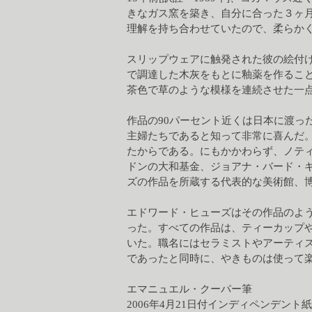
きなガス窯を築き、自分に合った３ヶ
理解を持ち合わせていたので、柔らか
スリップウェアに触発された彼の絵付
で調達した木灰をもとに釉薬を作るこ
茶色で草のような模様を連続させた一
作品の90パーセント近くは日本に渡
主婦たちであると知って非常に喜んだ
たからである。にもかかわらず、ノテ
ドンの大和基金、ジョアナ・バード・
ズの作品を所蔵する代表的な美術館、博
エドワード・ヒューズはその作品のよ
った。すべての作品は、ティーカップ
いた。職名にはセラミストやアーティ
であったと同時に、やきものは使って
エマニュエル・クーパー筆
2006年4月21日付インディペンデン